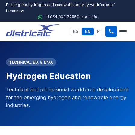
Building the hydrogen and renewable energy workforce of
tomorrow
+1 954 392 7755
Contact Us
ES
EN
PT
Home
TECHNICAL ED. & ENG.
About Districalc
Hydrogen Education
STEM
Physics
Technical and professional workforce development
for the emerging hydrogen and renewable energy
Chemistry
industries.
Biology
nav.agri