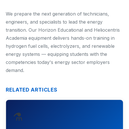
Renewable Energy
We prepare the next generation of technicians,
engineers, and specialists to lead the energy
Mathematics
transition. Our Horizon Educational and Heliocentris
Academia equipment delivers hands-on training in
Robotics & Programming
hydrogen fuel cells, electrolyzers, and renewable
Elementary
energy systems — equipping students with the
competencies today's energy sector employers
Artificial Intelligence
demand.
TECHNICAL ED. & ENG.
RELATED ARTICLES
Hydrogen Education
Automotive Technology
⚗️
Electronic Engineering