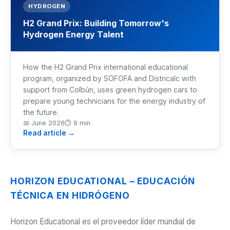
HYDROGEN
Mechanical Engineering
H2 Grand Prix: Building Tomorrow's
Industrial Control
Hydrogen Energy Talent
nav.civeng
How the H2 Grand Prix international educational
program, organized by SOFOFA and Districalc with
MORE
support from Colbún, uses green hydrogen cars to
Infrastructure
prepare young technicians for the energy industry of
the future.
📅
June 2026
⏱
9 min
Training
Read article →
Articles
Support
HORIZON EDUCATIONAL – EDUCACIÓN
TÉCNICA EN HIDRÓGENO
Contact Us
Horizon Educational es el proveedor líder mundial de