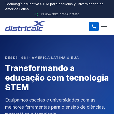
Tecnología educativa STEM para escuelas y universidades de
América Latina
+1 954 392 7755
Contato
ES
EN
PT
Início
DESDE 1981 · AMÉRICA LATINA & EUA
Transformando a
Sobre a Districalc
educação com tecnologia
STEM
STEM
Física
Equipamos escolas e universidades com as
Química
melhores ferramentas para o ensino de ciências,