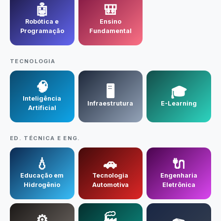
Contato
🤖
🎒
Robótica e
Ensino
Programação
Fundamental
TECNOLOGIA
🧠
🖥️
🎓
Inteligência
Infraestrutura
E-Learning
Artificial
ED. TÉCNICA E ENG.
💧
🚗
🔌
Educação em
Tecnologia
Engenharia
Hidrogênio
Automotiva
Eletrônica
⚙️
🏭