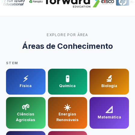
Engenharia Eletrônica
Engenharia Mecânica
EXPLORE POR ÁREA
Controle Industrial
Áreas de Conhecimento
Engenharia Civil
STEM
MAIS
⚡
🧪
🔬
Infraestrutura
Física
Química
Biologia
Capacitação
🌱
☀️
Artículos
📐
Ciências
Energias
Matemática
Agrícolas
Renováveis
Suporte