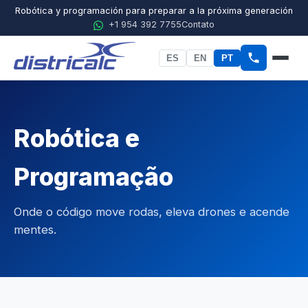
Robótica y programación para preparar a la próxima generación
+1 954 392 7755
Contato
ES
EN
PT
Início
Sobre a Districalc
Robótica e
STEM
Programação
Física
Onde o código move rodas, eleva drones e acende
Química
mentes.
Biologia
Ciências Agrícolas