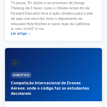
73 peças, 15+ lições e um processo de Design
Thinking de 5 fases: como o Climate Action Kit da
Controle Industrial
Forward Education leva a ação climática para a sala
de aula com micro:bit. Inclui o depoimento do
Engenharia Civil
educador Kyle Kitchen e casos reais da Califórnia.
📅
Julho 2026
⏱
10 min
MAIS
Ler artigo →
Infraestrutura
Capacitação
🚁
Artículos
ROBÓTICA
Suporte
Competição Internacional de Drones
Aéreos: onde o código faz os estudantes
Contato
decolarem