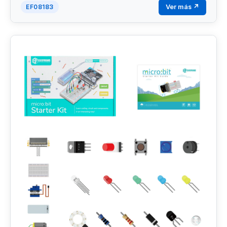
Ver más ↗
EF08183