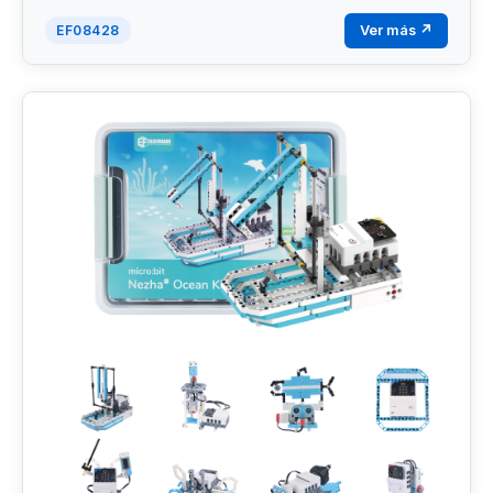
Ver más ↗
EF08428