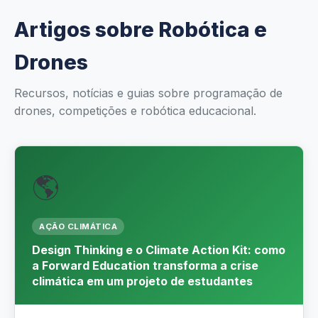
Energias Renováveis
Artigos sobre Robótica e
Matemática
Drones
Robótica e Programação
Recursos, notícias e guias sobre programação de
drones, competições e robótica educacional.
Ensino Fundamental
Inteligência Artificial
🌎
ED. TÉCNICA E ENG.
Educação em Hidrogênio
AÇÃO CLIMÁTICA
Tecnologia Automotiva
Design Thinking e o Climate Action Kit: como
a Forward Education transforma a crise
Engenharia Eletrônica
climática em um projeto de estudantes
Engenharia Mecânica