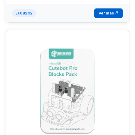
Ver más ↗
EF08292