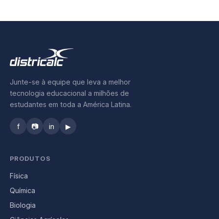
Controle Industrial
Engenharia Civil
MAIS
Junte-se à equipe que leva a melhor
Infraestrutura
tecnologia educacional a milhões de
estudantes em toda a América Latina.
Capacitação
f
📷
in
▶
Artículos
Suporte
PRODUTOS
Física
Contato
Química
Biologia