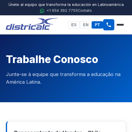
Únete al equipo que transforma la educación en Latinoamérica
+1 954 392 7755
Contato
ES
EN
PT
Início
Sobre a Districalc
Trabalhe Conosco
STEM
Junte-se à equipe que transforma a educação na
Física
América Latina.
Química
Biologia
Ciências Agrícolas