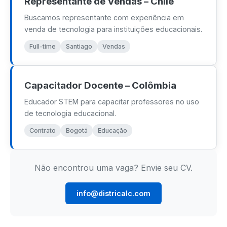
Representante de Vendas – Chile
Energias Renováveis
Buscamos representante com experiência em
venda de tecnologia para instituições educacionais.
Matemática
Full-time
Santiago
Vendas
Robótica e Programação
Ensino Fundamental
Capacitador Docente – Colômbia
Educador STEM para capacitar professores no uso
Inteligência Artificial
de tecnologia educacional.
Contrato
Bogotá
Educação
ED. TÉCNICA E ENG.
Educação em Hidrogênio
Não encontrou uma vaga? Envie seu CV.
Tecnologia Automotiva
info@districalc.com
Engenharia Eletrônica
Engenharia Mecânica